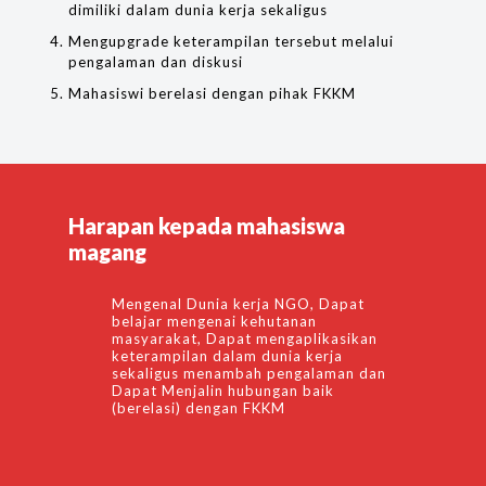
dimiliki dalam dunia kerja sekaligus
Mengupgrade keterampilan tersebut melalui
pengalaman dan diskusi
Mahasiswi berelasi dengan pihak FKKM
Harapan kepada mahasiswa
magang
Mengenal Dunia kerja NGO, Dapat
belajar mengenai kehutanan
masyarakat, Dapat mengaplikasikan
keterampilan dalam dunia kerja
sekaligus menambah pengalaman dan
Dapat Menjalin hubungan baik
(berelasi) dengan FKKM