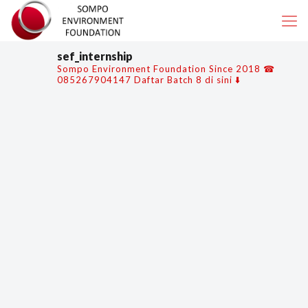
sef_internship
Sompo Environment Foundation
Since 2018
☎
085267904147
Daftar Batch 8 di sini ⬇️